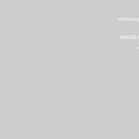
mfrance
MARIE-
a